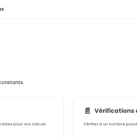
ns
onstants.
📄️
Vérifications
ntes pour vos calculs.