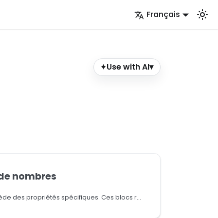
Français
Use with AI
▾
✦
 de nombres
Vérifiez si un nombre possède des propriétés spécifiques. Ces blocs renvoient true ou false.