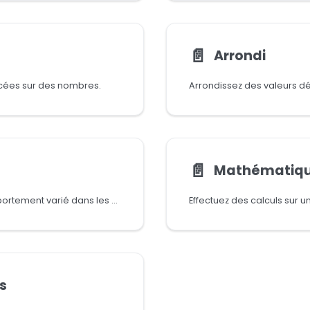
📄️
Arrondi
cées sur des nombres.
Arrondissez des valeurs d
📄️
Mathématiques
Générez des valeurs aléatoires pour un comportement varié dans les macros.
Effectuez des calculs sur u
s