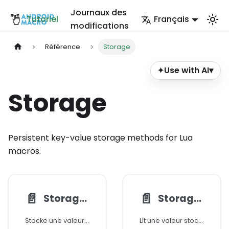
Journaux des
Tutoriel
Français
modifications
Référence
Storage
Use with AI
▾
✦
Storage
Persistent key-value storage methods for Lua
macros.
📄️
📄️
Storage:write()
Storage:read()
Stocke une valeur en utilisant une clé de chaîne.
Lit une valeur stockée par sa clé.