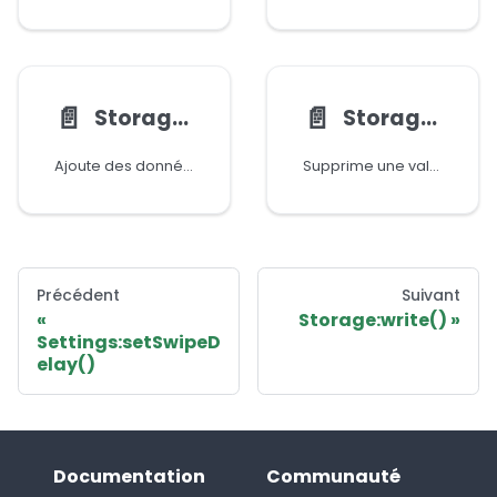
📄️
📄️
Storage:append()
Storage:delete()
Ajoute des données à une valeur stockée existante.
Supprime une valeur stockée par sa clé.
Précédent
Suivant
Storage:write()
Settings:setSwipeD
elay()
Documentation
Communauté