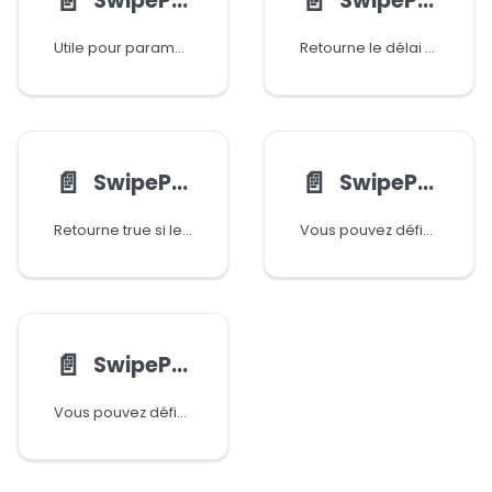
📄️
📄️
SwipeParams()
SwipeParams():getDelay()
Utile pour paramétrer les événements de balayage
Retourne le délai de chaque point de balayage
📄️
📄️
SwipeParams():isContinue()
SwipeParams():setContinue()
Retourne true si les points de balayage sont continus
Vous pouvez définir si chaque point de balayage est continu, ce qui signifie que le doigt ne se lève pas pendant le balayage
📄️
SwipeParams():setDelay()
Vous pouvez définir le délai de balayage en millisecondes en utilisant cette méthode