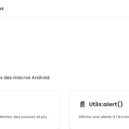
ns
ts des macros Android.
📄️
Utils:alert()
Classe utilitaire pour afficher des toasts, des alertes, des pauses et plus encore
Affiche une alerte à l'écran