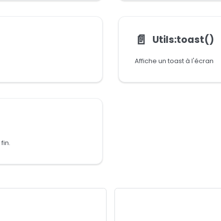
📄️
Utils:toast()
Affiche un toast à l'écran
fin.