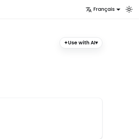
Français
Use with AI
▾
✦