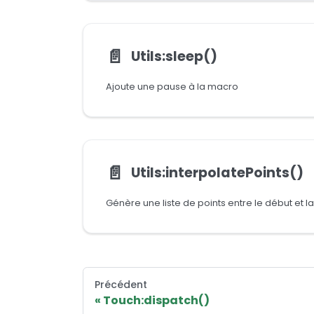
📄️
Utils:sleep()
Ajoute une pause à la macro
📄️
Utils:interpolatePoints()
Génère une liste de points entre le début et la 
Précédent
Touch:dispatch()