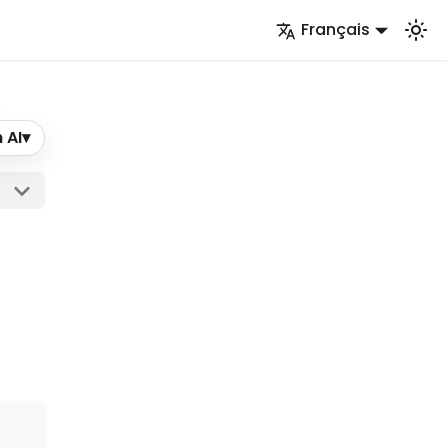
Français
 AI
▾