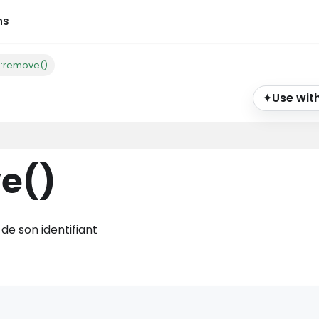
ns
g:remove()
Use with
✦
ve
()
de son identifiant