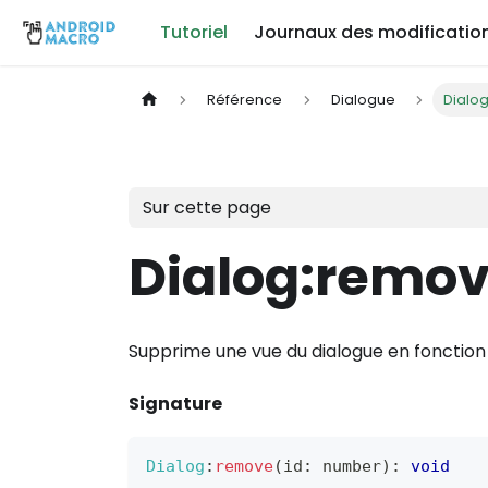
Tutoriel
Journaux des modificatio
Référence
Dialogue
Dialo
Sur cette page
Dialog
:remo
Supprime une vue du dialogue en fonction 
Signature
Dialog
:
remove
(
id
:
 number
)
:
void