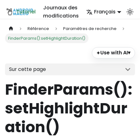
Journaux des
Tutoriel
Français
modifications
Référence
Paramètres de recherche
FinderParams():setHighlightDuration()
Use with AI
▾
✦
Sur cette page
FinderParams()
:
setHighlightDur
ation
()