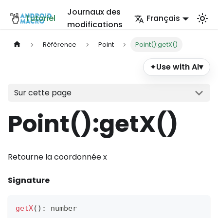
Journaux des
Tutoriel
Français
modifications
Référence
Point
Point():getX()
Use with AI
▾
✦
Sur cette page
Point()
:getX
()
Retourne la coordonnée x
Signature
getX
(
)
:
 number