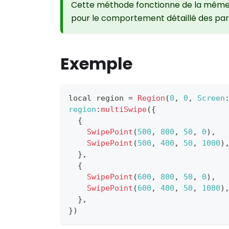
Cette méthode fonctionne de la mêm
pour le comportement détaillé des para
Exemple
local region 
=
Region
(
0
,
0
,
Screen
region
:
multiSwipe
(
{
{
SwipePoint
(
500
,
800
,
50
,
0
)
,
SwipePoint
(
500
,
400
,
50
,
1000
)
}
,
{
SwipePoint
(
600
,
800
,
50
,
0
)
,
SwipePoint
(
600
,
400
,
50
,
1000
)
}
,
}
)