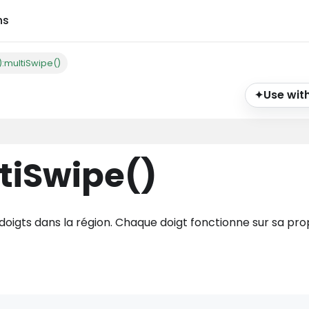
ns
):multiSwipe()
Use with
✦
tiSwipe
()
 doigts dans la région. Chaque doigt fonctionne sur sa pr