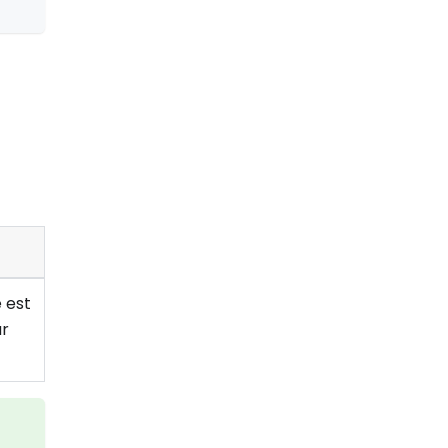
e est
ar