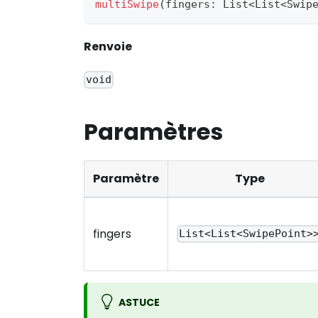
multiSwipe
(
fingers
:
List
<
List
<
Swip
Renvoie
void
Paramètres
Paramètre
Type
fingers
List<List<SwipePoint>
ASTUCE