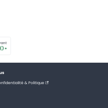
vant
()
us
nfidentialité & Politique