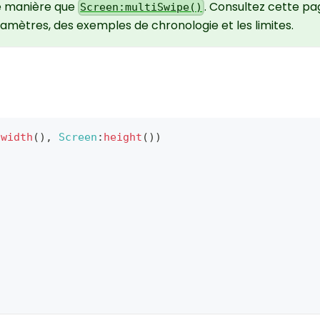
e manière que
. Consultez cette p
Screen:multiSwipe()
mètres, des exemples de chronologie et les limites.
:
width
(
)
,
Screen
:
height
(
)
)
,
,