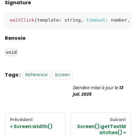
Signature
waitClick
(
template
:
 string
,
timeout
:
 number
,
p
Renvoie
void
Tags :
Référence
Screen
Dernière mise à jour
le
13
juil. 2026
Précédent
Suivant
Screen:width()
Screen():getTextM
atches()