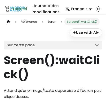
Journaux des
Tutoriel
Français
modifications
Référence
Écran
Screen():waitClick()
Use with AI
▾
✦
Sur cette page
Screen()
:waitCli
ck
()
Attend qu'une image/texte apparaisse à l'écran puis
clique dessus.