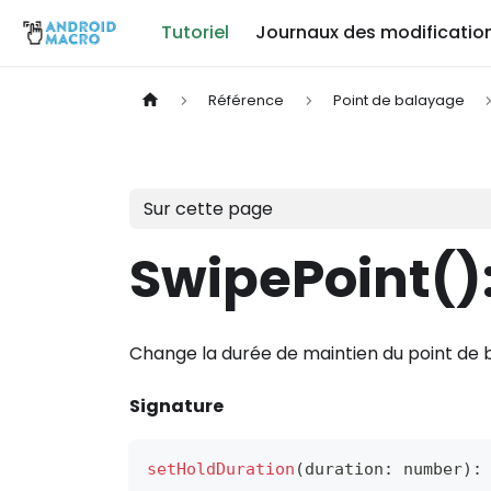
Tutoriel
Journaux des modificatio
Référence
Point de balayage
Sur cette page
SwipePoint()
Change la durée de maintien du point de
Signature
setHoldDuration
(
duration
:
 number
)
: