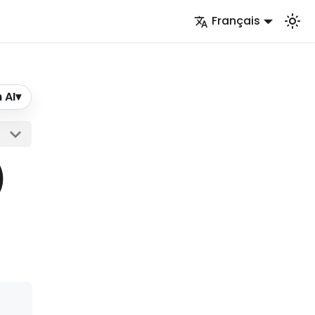
Français
 AI
▾
)