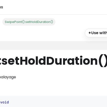
ns
SwipePoint():setHoldDuration()
Use with
✦
:setHoldDuration
(
 balayage
void