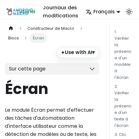
Journaux des
Tutoriel
Français
modifications
Constructeur de Macro
1.
Blocs
Écran
Vérifier
la
présenc
Use with AI
▾
✦
e d'un
modèle
Sur cette page
à
l'écran
Écran
2.
Vérifier
la
présenc
Le module Écran permet d'effectuer
e d'un
des tâches d'automatisation
texte à
d'interface utilisateur comme la
l'écran
détection de modèles ou de texte, les
3. Clic