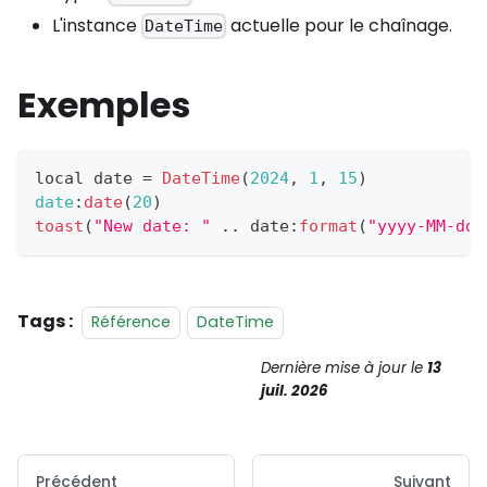
L'instance
actuelle pour le chaînage.
DateTime
Exemples
local date 
=
DateTime
(
2024
,
1
,
15
)
date
:
date
(
20
)
toast
(
"New date: "
.
.
date
:
format
(
"yyyy-MM-dd"
Tags :
Référence
DateTime
Dernière mise à jour
le
13
juil. 2026
Précédent
Suivant