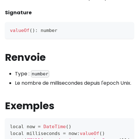
Signature
valueOf
(
)
:
 number
Renvoie
Type :
number
Le nombre de millisecondes depuis l'epoch Unix.
Exemples
local now 
=
DateTime
(
)
local milliseconds 
=
 now
:
valueOf
(
)