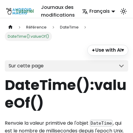
Journaux des
Tutoriel
Français
modifications
Référence
DateTime
DateTime():valueOf()
Use with AI
▾
✦
Sur cette page
DateTime()
:valu
eOf
()
Renvoie la valeur primitive de l'objet
, qui
DateTime
est le nombre de millisecondes depuis l'epoch Unix.