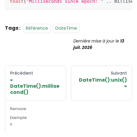
toast
(
"Milliseconds since epoch: "
.
.
millisec
Tags :
Référence
DateTime
Dernière mise à jour
le
13
juil. 2026
Précédent
Suivant
DateTime():unix()
DateTime():millise
cond()
Renvoie
Exemple
s