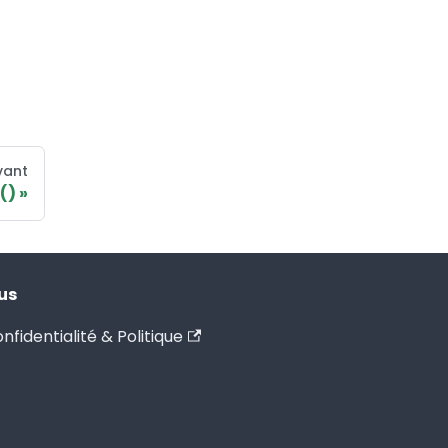
vant
()
us
nfidentialité & Politique