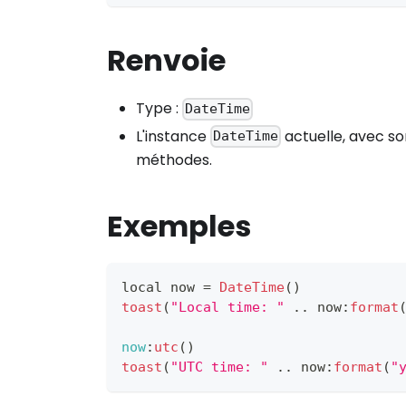
Renvoie
Type :
DateTime
L'instance
actuelle, avec so
DateTime
méthodes.
Exemples
local now 
=
DateTime
(
)
toast
(
"Local time: "
.
.
now
:
format
now
:
utc
(
)
toast
(
"UTC time: "
.
.
now
:
format
(
"