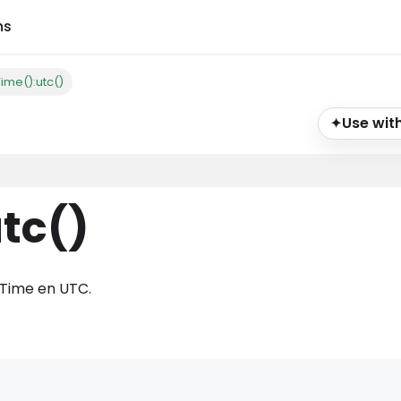
ns
ime():utc()
Use with
✦
utc
()
eTime en UTC.