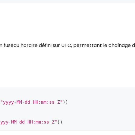
n fuseau horaire défini sur UTC, permettant le chaînage 
(
"yyyy-MM-dd HH:mm:ss Z"
)
)
yyyy-MM-dd HH:mm:ss Z"
)
)